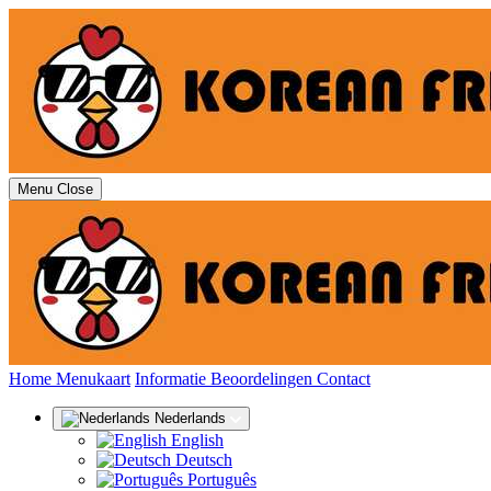
Menu
Close
(huidige)
Home
Menukaart
Informatie
Beoordelingen
Contact
Nederlands
English
Deutsch
Português