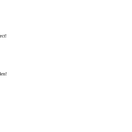
ect!
len!