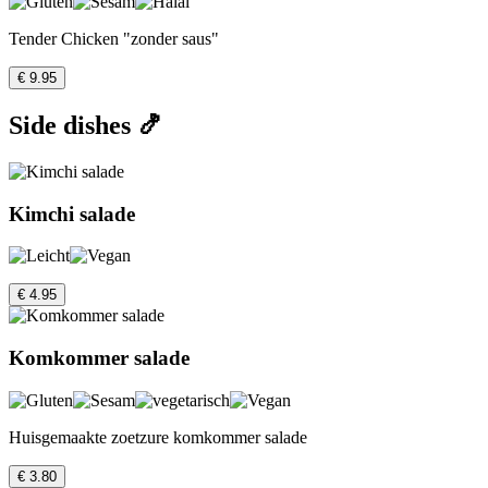
Tender Chicken "zonder saus"
€ 9.95
Side dishes 🍤
Kimchi salade
€ 4.95
Komkommer salade
Huisgemaakte zoetzure komkommer salade
€ 3.80