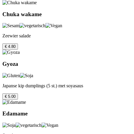
Chuka wakame
Zeewier salade
€ 4.80
Gyoza
Japanse kip dumplings (5 st.) met soyasaus
€ 5.00
Edamame