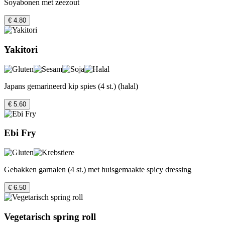
Soyabonen met zeezout
€ 4.80
Yakitori
Japans gemarineerd kip spies (4 st.) (halal)
€ 5.60
Ebi Fry
Gebakken garnalen (4 st.) met huisgemaakte spicy dressing
€ 6.50
Vegetarisch spring roll