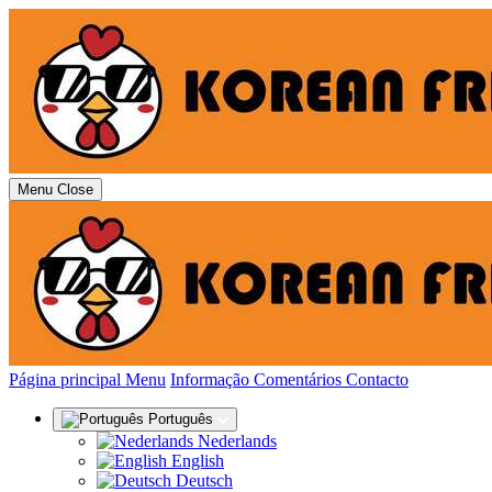
Menu
Close
(actual)
Página principal
Menu
Informação
Comentários
Contacto
Português
Nederlands
English
Deutsch